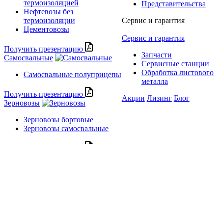
термоизоляцией
Представительства
Нефтевозы без
термоизоляции
Сервис и гарантия
Цементовозы
Сервис и гарантия
Получить презентацию
Запчасти
Самосвальные
Сервисные станции
Обработка листового
Самосвальные полуприцепы
металла
Получить презентацию
Акции
Лизинг
Блог
Зерновозы
Зерновозы бортовые
Зерновозы самосвальные
Получить презентацию
Сельхозтехника
Бункеры-перегрузчики
Самосвальные тракторные
полуприцепы
Получить презентацию