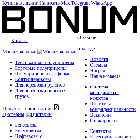
Купить в лизинг
Написать
Max
Telegram
WhatsApp
О заводе
Каталог
о заводе
Магистральные
Новости
Тентованные полуприцепы
Отзывы
Бортовые полуприцепы
Награды
Полуприцепы-платформы
Наша команда
Контейнеровозы
Для перевозки рулонов
Система
Для перевозки опасных
менеджмента
грузов
качества
Политика
Получить презентацию
конфиденциальности
Цистерны
Вакансии
Стажировки
Бензовозы
Битумовозы
Контакты
Нефтевозы с
Категории товаров