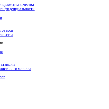
енеджмента качества
конфиденциальности
ки
 товаров
тельства
ия
ия
 станции
листового металла
лог