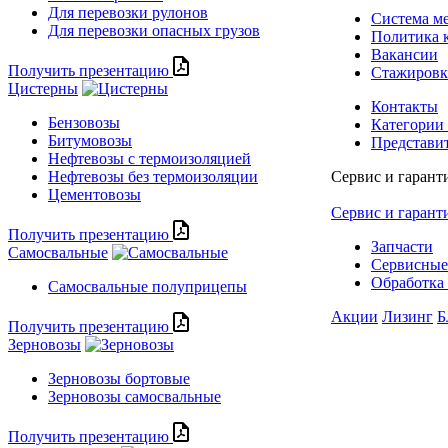
Для перевозки рулонов
Система м
Для перевозки опасных грузов
Политика 
Вакансии
Получить презентацию
Стажиров
Цистерны
Контакты
Бензовозы
Категории
Битумовозы
Представи
Нефтевозы с термоизоляцией
Нефтевозы без термоизоляции
Сервис и гарант
Цементовозы
Сервис и гарант
Получить презентацию
Запчасти
Самосвальные
Сервисные
Обработка 
Самосвальные полуприцепы
Акции
Лизинг
Б
Получить презентацию
Зерновозы
Зерновозы бортовые
Зерновозы самосвальные
Получить презентацию