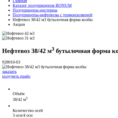
Главная
Каталог полуприцепов BONUM
Полуприцепы-цистерны
Полуприцепы-нефтевозы с термоизоляцией
Нефтевоз 38/42 м3 бутылочная форма колбы
Акции
3
Нефтевоз 38/42 м
бутылочная форма к
928010-03
заказать
получить прайс
Объём
3
38/42 м
Количество осей
3 оси/4 оси