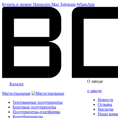
Купить в лизинг
Написать
Max
Telegram
WhatsApp
О заводе
Каталог
о заводе
Магистральные
Новости
Тентованные полуприцепы
Отзывы
Бортовые полуприцепы
Награды
Полуприцепы-платформы
Наша кома
Контейнеровозы