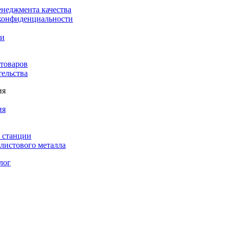
енеджмента качества
конфиденциальности
ки
 товаров
тельства
ия
ия
 станции
листового металла
лог