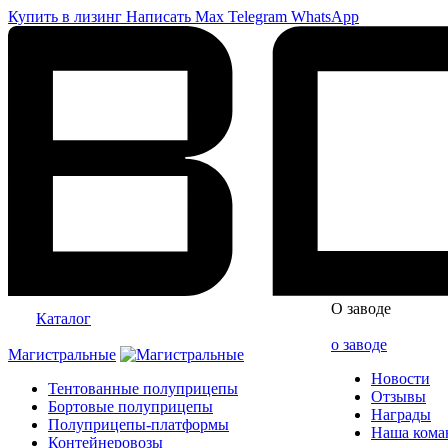
Купить в лизинг
Написать
Max
Telegram
WhatsApp
О заводе
Каталог
о заводе
Магистральные
Новости
Тентованные полуприцепы
Отзывы
Бортовые полуприцепы
Награды
Полуприцепы-платформы
Наша кома
Контейнеровозы