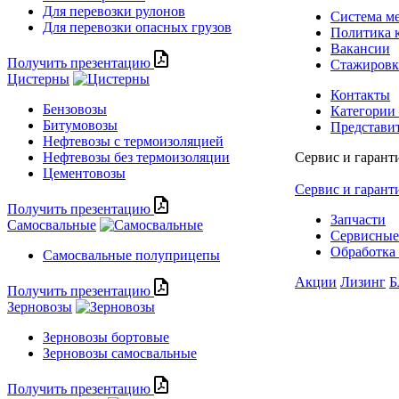
Для перевозки рулонов
Система м
Для перевозки опасных грузов
Политика 
Вакансии
Получить презентацию
Стажиров
Цистерны
Контакты
Бензовозы
Категории
Битумовозы
Представи
Нефтевозы с термоизоляцией
Нефтевозы без термоизоляции
Сервис и гарант
Цементовозы
Сервис и гарант
Получить презентацию
Запчасти
Самосвальные
Сервисные
Обработка 
Самосвальные полуприцепы
Акции
Лизинг
Б
Получить презентацию
Зерновозы
Зерновозы бортовые
Зерновозы самосвальные
Получить презентацию